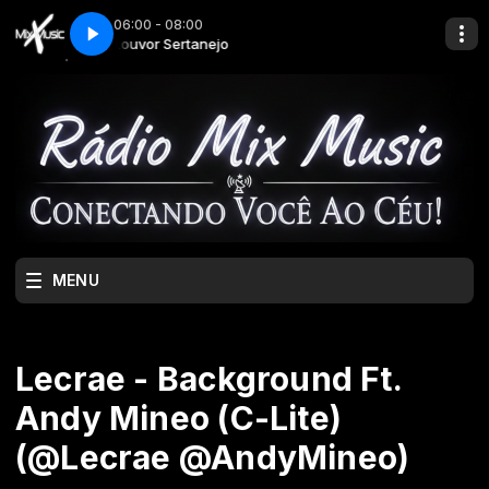
06:00 - 08:00
Louvor Sertanejo
MENU
Lecrae - Background Ft.
Andy Mineo (C-Lite)
(@Lecrae @AndyMineo)