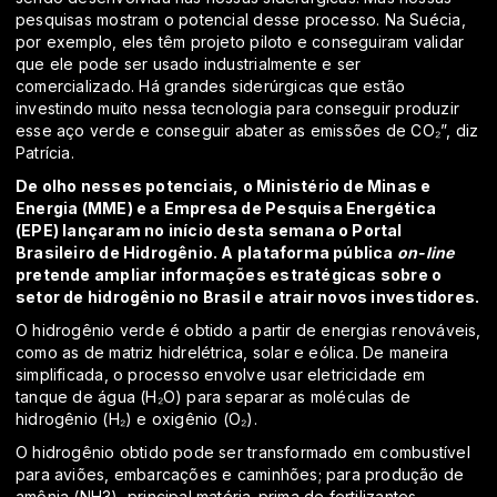
pesquisas mostram o potencial desse processo. Na Suécia,
por exemplo, eles têm projeto piloto e conseguiram validar
que ele pode ser usado industrialmente e ser
comercializado. Há grandes siderúrgicas que estão
investindo muito nessa tecnologia para conseguir produzir
esse aço verde e conseguir abater as emissões de CO₂”, diz
Patrícia.
De olho nesses potenciais, o Ministério de Minas e
Energia (MME) e a Empresa de Pesquisa Energética
(EPE) lançaram no início desta semana o
Portal
Brasileiro de Hidrogêni
o. A plataforma pública
on-line
pretende ampliar informações estratégicas sobre o
setor de hidrogênio no Brasil e atrair novos investidores.
O hidrogênio verde é obtido a partir de energias renováveis,
como as de matriz hidrelétrica, solar e eólica. De maneira
simplificada, o processo envolve usar eletricidade em
tanque de água (H₂O) para separar as moléculas de
hidrogênio (H₂) e oxigênio (O₂).
O hidrogênio obtido pode ser transformado em combustível
para aviões, embarcações e caminhões; para produção de
amônia (NH3), principal matéria-prima de fertilizantes