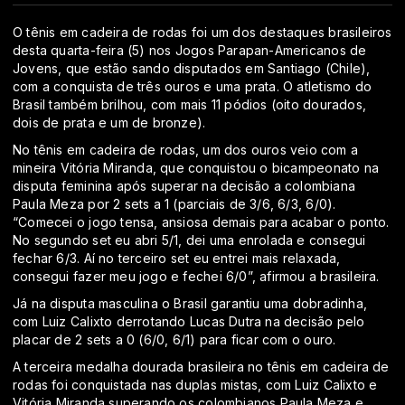
O tênis em cadeira de rodas foi um dos destaques brasileiros
desta quarta-feira (5) nos Jogos Parapan-Americanos de
Jovens, que estão sando disputados em Santiago (Chile),
com a conquista de três ouros e uma prata. O atletismo do
Brasil também brilhou, com mais 11 pódios (oito dourados,
dois de prata e um de bronze).
No tênis em cadeira de rodas, um dos ouros veio com a
mineira Vitória Miranda, que conquistou o bicampeonato na
disputa feminina após superar na decisão a colombiana
Paula Meza por 2 sets a 1 (parciais de 3/6, 6/3, 6/0).
“Comecei o jogo tensa, ansiosa demais para acabar o ponto.
No segundo set eu abri 5/1, dei uma enrolada e consegui
fechar 6/3. Aí no terceiro set eu entrei mais relaxada,
consegui fazer meu jogo e fechei 6/0”, afirmou a brasileira.
Já na disputa masculina o Brasil garantiu uma dobradinha,
com Luiz Calixto derrotando Lucas Dutra na decisão pelo
placar de 2 sets a 0 (6/0, 6/1) para ficar com o ouro.
A terceira medalha dourada brasileira no tênis em cadeira de
rodas foi conquistada nas duplas mistas, com Luiz Calixto e
Vitória Miranda superando os colombianos Paula Meza e