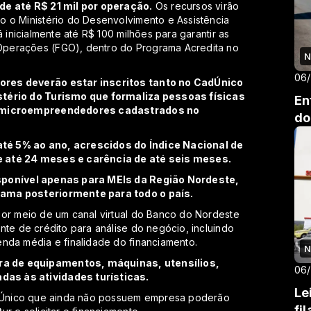
de até R$ 21 mil por operação.
Os recursos virão
o o Ministério do Desenvolvimento e Assistência
 inicialmente até R$ 100 milhões para garantir as
Operações (FGO), dentro do Programa Acredita no
N
06
ores deverão estar inscritos tanto no CadÚnico
stério do Turismo que formaliza pessoas físicas
En
73 microempreendedores cadastrados no
do
té 5% ao ano, acrescidos do Índice Nacional de
e até 24 meses e carência de até seis meses.
isponível apenas para MEIs da Região Nordeste,
rama posteriormente para todo o país.
por meio de um canal virtual do Banco do Nordeste
nte de crédito para análise do negócio, incluindo
enda média e finalidade do financiamento.
N
a de equipamentos, máquinas, utensílios,
06
as às atividades turísticas.
Le
CadÚnico que ainda não possuem empresa poderão
fi