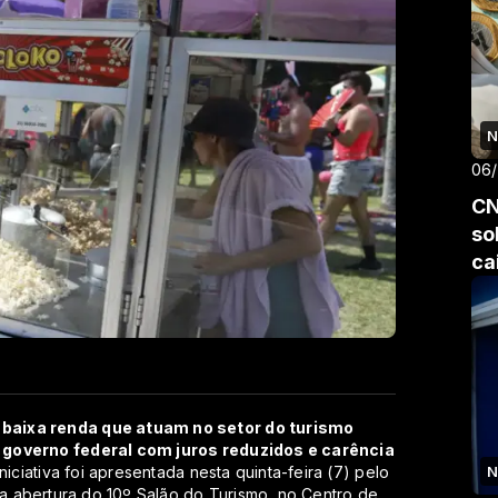
N
06
CN
so
ca
 baixa renda que atuam no setor do turismo
 governo federal com juros reduzidos e carência
niciativa foi apresentada nesta quinta-feira (7) pelo
N
e a abertura do 10º Salão do Turismo, no Centro de