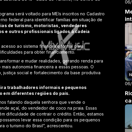
06
Me
rograma será voltado para MEIs inscritos no Cadastro
in
no federal para identificar famílias em situação de
uias de turismo, motoristas, vendedores
s e outros profissionais ligados à cadeia
 acesso ao sistema financeiro formal para
ificuldades para obter financiamento.
transformar e mudar realidades, gerando renda para
 mais autonomia financeira a essas pessoas. O
ustiça social e fortalecimento da base produtiva
N
06
mira trabalhadores informais e pequenos
Ri
em diferentes regiões do país.
ca
os falando daquela senhora que vende o
ende açaí, do vendedor de coco na praia. Essas
m dificuldade de contrair o crédito. Então, estamos
 possamos levar essa condição para os pequenos
 o turismo do Brasil”, acrescentou.