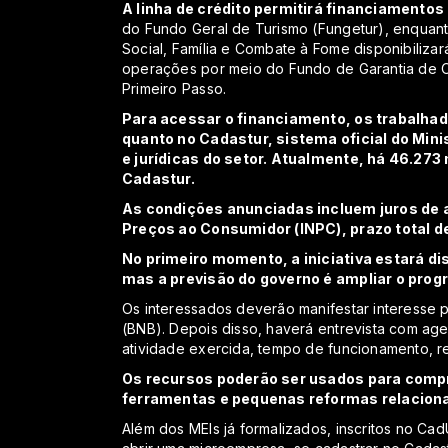
A linha de crédito permitirá financiamentos 
do Fundo Geral de Turismo (Fungetur), enquant
Social, Família e Combate à Fome disponibilizará
operações por meio do Fundo de Garantia de 
Primeiro Passo.
Para acessar o financiamento, os trabalhad
quanto no Cadastur, sistema oficial do Mini
e jurídicas do setor. Atualmente, há 46.2
Cadastur.
As condições anunciadas incluem juros de a
Preços ao Consumidor (INPC), prazo total d
No primeiro momento, a iniciativa estará d
mas a previsão do governo é ampliar o prog
Os interessados deverão manifestar interesse 
(BNB). Depois disso, haverá entrevista com age
atividade exercida, tempo de funcionamento, r
Os recursos poderão ser usados para compr
ferramentas e pequenas reformas relacionad
Além dos MEIs já formalizados, inscritos no 