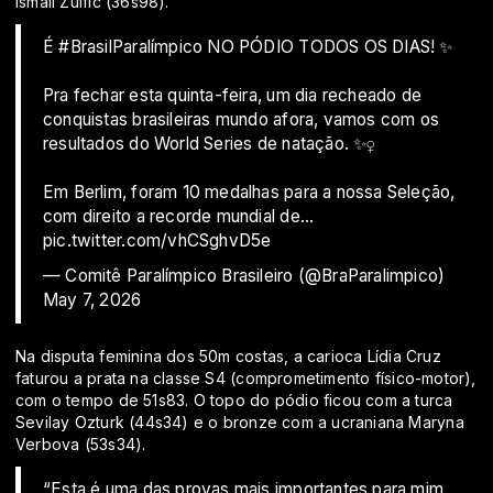
Ismail Zulfic (36s98).
É
#BrasilParalímpico
NO PÓDIO TODOS OS DIAS! ✨
Pra fechar esta quinta-feira, um dia recheado de
conquistas brasileiras mundo afora, vamos com os
resultados do World Series de natação. ✨‍♀️
Em Berlim, foram 10 medalhas para a nossa Seleção,
com direito a recorde mundial de…
pic.twitter.com/vhCSghvD5e
— Comitê Paralímpico Brasileiro (@BraParalimpico)
May 7, 2026
Na disputa feminina dos 50m costas, a carioca Lídia Cruz
faturou a prata na classe S4 (comprometimento físico-motor),
com o tempo de 51s83. O topo do pódio ficou com a turca
Sevilay Ozturk (44s34) e o bronze com a ucraniana Maryna
Verbova (53s34).
“Esta é uma das provas mais importantes para mim