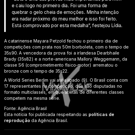
e caiu logo no primeiro dia. Foi uma forma de
quebrar o gelo cheia de emoções. Minha intenção
era nadar próximo do meu melhor e isso foi feito.
Está comprovado por esta medalha”, festejou Lídia.
A catarinense Mayara Petzold fechou o primeiro dia de
competições com prata nos 50m borboleta, com o tempo de
35s90. A vencedora da prova foi a irlandesa Dearbhaile
Brady (35s82) e a norte-americana Mallory Weggemann, da
classe S6 (comprometimento físico-motor) arrematou o
bronze com o tempo de 35s22.
A World Series Berlim vai até sábado (9). O Brasil conta com
17 representantes na competição, que são disputadas no
formato multiclasses, em que atletas de diferentes classes
competem na mesma série.
Fonte: Agência Brasil
Esta notícia foi publicada respeitando as
políticas de
reprodução
da Agência Brasil.