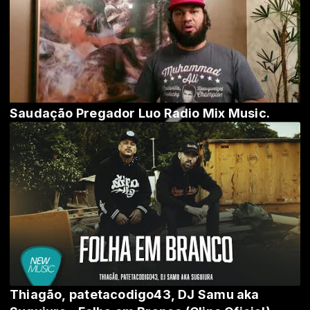
Saudação Pregador Luo Radio Mix Music.
Thiagão, patetacodigo43, DJ Samu aka